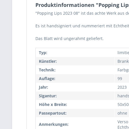
Produktinformationen "Popping Lips
"Popping Lips 2023 08" ist das achte Werk aus d
Es ist handsigniert und nummeriert mit Echthei
Das Blatt wird ungerahmt geliefert.
Typ:
limiti
Künstler:
Brank
Technik:
Farbg
Auflage:
99
Jahr:
2023
Sigantur:
hands
Höhe x Breite:
50x5
Passepartout:
ohne
Verso
Anmerkungen:
Echth