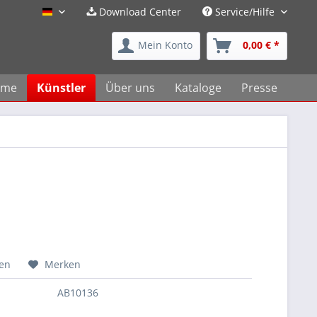
Download Center
Service/Hilfe
artbeat24 Kunstverlag
Mein Konto
0,00 € *
ome
Künstler
Über uns
Kataloge
Presse
hen
Merken
AB10136