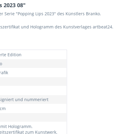
 2023 08"
er Serie "Popping Lips 2023" des Künstlers Branko.
tszertifikat und Hologramm des Kunstverlages artbeat24.
erte Edition
o
rafik
igniert und nummeriert
0cm
 mit Hologramm.
eitszertifikat zum Kunstwerk.