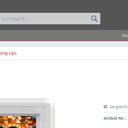
H
ping Lips
Vergleic
Artikel-Nr.: